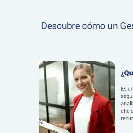
Descubre cómo un Gest
¿Qu
Es un
segui
anali
efici
recur