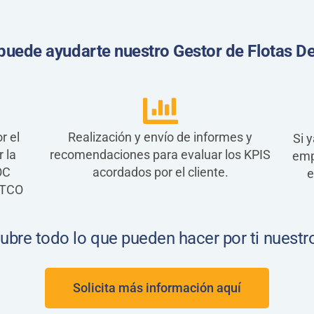
uede ayudarte nuestro Gestor de Flotas D
r el
Realización y envío de informes y
Si 
 la
recomendaciones para evaluar los KPIS
emp
OC
acordados por el cliente.
e
 TCO
bre todo lo que pueden hacer por ti nuestr
Solicita más información aquí