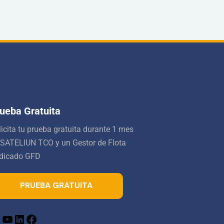
ueba Gratuita
licita tu prueba gratuita durante 1 mes
 SATELIUN TCO y un Gestor de Flota
dicado GFD
PRUEBA GRATUITA