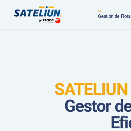
SATELIUN LOC
Gestión de Flota
Geolocalización GPS
Integraciones -Desarr
Medida
SATELIUN LOC
Integraciones
Geolocalización 
Integraciones -De
Medida
Integraciones
SATELIUN
Gestor de
Ef