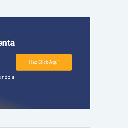
enta
Haz Click Aquí
iendo a