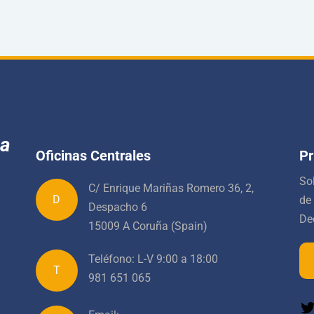
za
Oficinas Centrales
Pr
So
C/ Enrique Mariñas Romero 36, 2,
D
de
Despacho 6
De
15009 A Coruña (Spain)
Teléfono: L-V 9:00 a 18:00
T
981 651 065